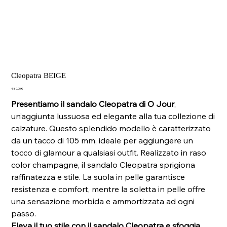
Cleopatra BEIGE
Prezzo
480,00 €
Presentiamo il sandalo Cleopatra di O Jour
,
un’aggiunta lussuosa ed elegante alla tua collezione di
calzature. Questo splendido modello è caratterizzato
da un tacco di 105 mm, ideale per aggiungere un
tocco di glamour a qualsiasi outfit. Realizzato in raso
color champagne, il sandalo Cleopatra sprigiona
raffinatezza e stile. La suola in pelle garantisce
resistenza e comfort, mentre la soletta in pelle offre
una sensazione morbida e ammortizzata ad ogni
passo.
Eleva il tuo stile con il sandalo Cleopatra e sfoggia