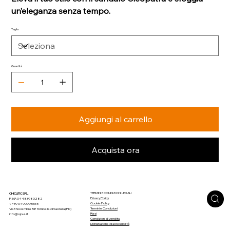
un’eleganza senza tempo.
Taglia
Quantità
Aggiungi al carrello
Acquista ora
TERMINI E CONDIZIONI LEGALI
CHICLITIC SRL
Privacy Policy
P. IVA 04483980282
Cookie Policy
T. +39 0490993665
Termini e Condizioni
Via 3 Novembre 58 Tombelle di Saonara (PD)
Resi
info@ojour.it
Condizioni di vendita
Dichiarazione di accessibilità