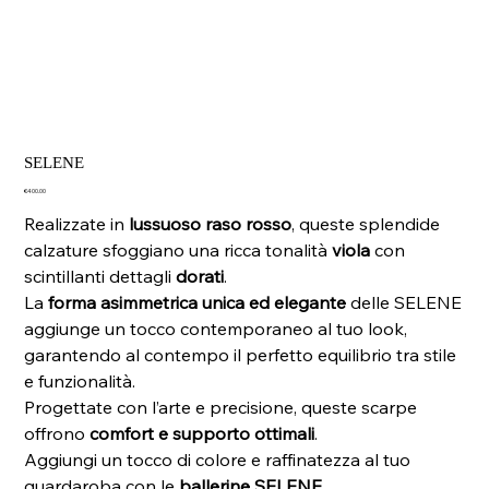
SELENE
Price
€400.00
Realizzate in
lussuoso raso rosso
, queste splendide
calzature sfoggiano una ricca tonalità
viola
con
scintillanti dettagli
dorati
.
La
forma asimmetrica unica ed elegante
delle SELENE
aggiunge un tocco contemporaneo al tuo look,
garantendo al contempo il perfetto equilibrio tra stile
e funzionalità.
Progettate con l’arte e precisione, queste scarpe
offrono
comfort e supporto ottimali
.
Aggiungi un tocco di colore e raffinatezza al tuo
guardaroba con le
ballerine SELENE
.