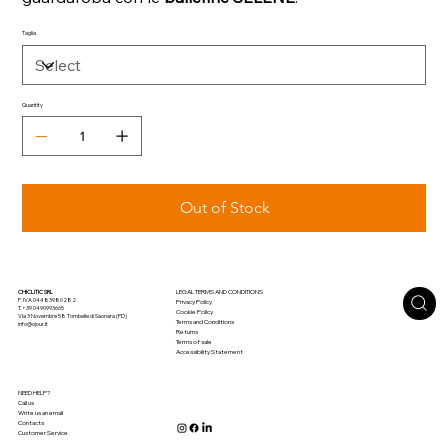
Taglia
Quantity
Out of Stock
CHICLITIC SRL
LEGAL TERMS AND CONDITIONS
P. IVA 04483980282
Privacy Policy
T. +39 0490993665
Cookie Policy
Via 3 Novembre 58 Tombelle di Saonara (PD)
Terms and Conditions
info@ojour.it
Returns
Terms of sale
Accessibility Statement
NEED HELP?
Call us
Write us an email
Contacts
Customer Service